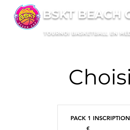
BSKT BEACH 
TOURNOI BASKETBALL EN MÉ
Chois
PACK 1 INSCRIPTION
€