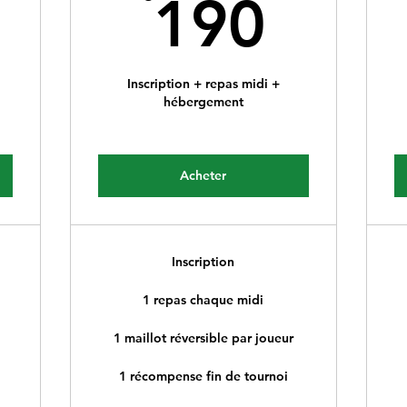
0€
190
190
Inscription + repas midi +
hébergement
Acheter
Inscription
1 repas chaque midi
1 maillot réversible par joueur
1 récompense fin de tournoi